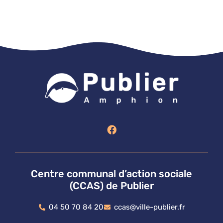
F
a
c
e
b
o
Centre communal d’action sociale
o
(CCAS) de Publier
k
04 50 70 84 20
ccas@ville-publier.fr